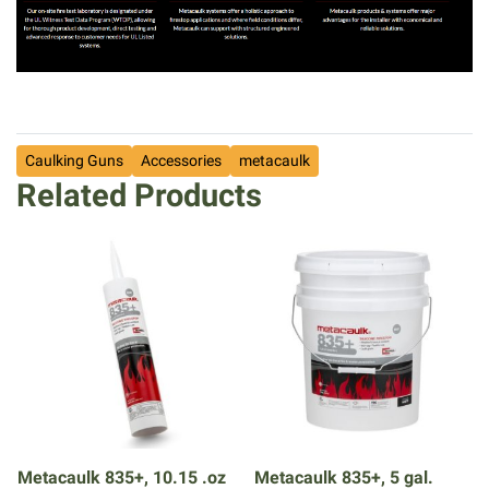
Caulking Guns
Accessories
metacaulk
Related Products
Metacaulk 835+, 10.15 .oz
Metacaulk 835+, 5 gal.