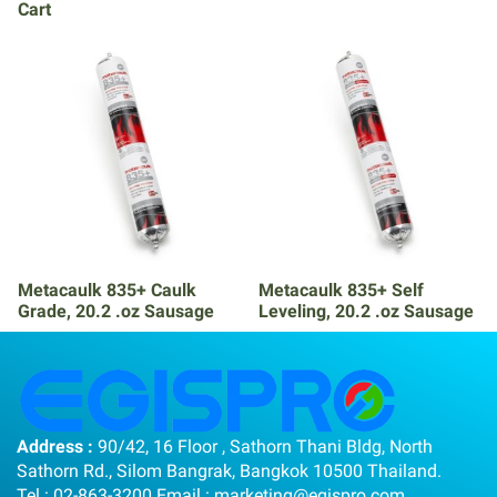
Cart
Metacaulk 835+ Caulk
Metacaulk 835+ Self
Grade, 20.2 .oz Sausage
Leveling, 20.2 .oz Sausage
Address :
90/42, 16 Floor , Sathorn Thani Bldg, North
Sathorn Rd., Silom Bangrak, Bangkok 10500 Thailand.
Tel :
02-863-3200
Email :
marketing@egispro.com