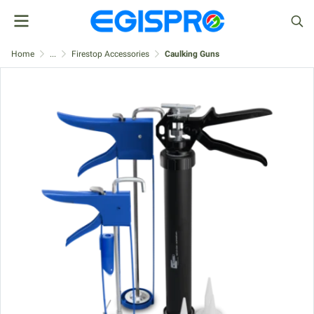
Home
...
Firestop Accessories
Caulking Guns